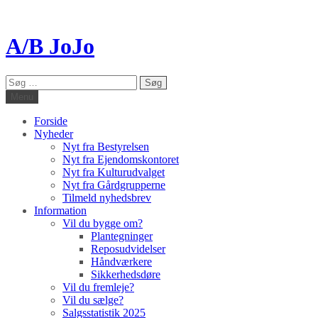
A/B JoJo
Søg
efter:
Menu
Forside
Nyheder
Nyt fra Bestyrelsen
Nyt fra Ejendomskontoret
Nyt fra Kulturudvalget
Nyt fra Gårdgrupperne
Tilmeld nyhedsbrev
Information
Vil du bygge om?
Plantegninger
Reposudvidelser
Håndværkere
Sikkerhedsdøre
Vil du fremleje?
Vil du sælge?
Salgsstatistik 2025