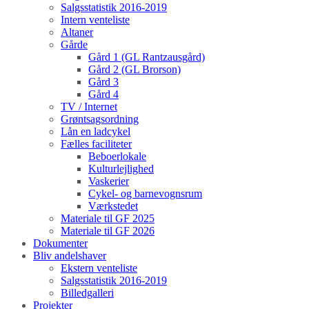
Salgsstatistik 2016-2019
Intern venteliste
Altaner
Gårde
Gård 1 (GL Rantzausgård)
Gård 2 (GL Brorson)
Gård 3
Gård 4
TV / Internet
Grøntsagsordning
Lån en ladcykel
Fælles faciliteter
Beboerlokale
Kulturlejlighed
Vaskerier
Cykel- og barnevognsrum
Værkstedet
Materiale til GF 2025
Materiale til GF 2026
Dokumenter
Bliv andelshaver
Ekstern venteliste
Salgsstatistik 2016-2019
Billedgalleri
Projekter