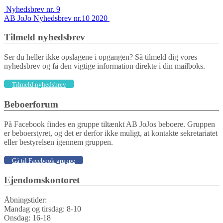
Indlægs
Nyhedsbrev nr. 9
AB JoJo Nyhedsbrev nr.10 2020
navigation
Tilmeld nyhedsbrev
Ser du heller ikke opslagene i opgangen? Så tilmeld dig vores
nyhedsbrev og få den vigtige information direkte i din mailboks.
Tilmeld nyhedsbrev
Beboerforum
På Facebook findes en gruppe tiltænkt AB JoJos beboere. Gruppen
er beboerstyret, og det er derfor ikke muligt, at kontakte sekretariatet
eller bestyrelsen igennem gruppen.
Gå til Facebook gruppe
Ejendomskontoret
Åbningstider:
Mandag og tirsdag: 8-10
Onsdag: 16-18