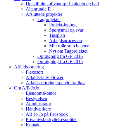
Udskiftning af vandrør i køkken og bad
Altanrunde II
Afsluttede projekter
Tagprojektet
Projekt-logbog
Spørgsmål og svar
Tidsplan
Arbejdsprocessen
Min rolle som beboer
Nyt om Tagprojektet
Opfølgning fra GF 2016
Opfølgning fra GF 2015
Affaldssortering
Flexosort
Affaldsstativ Flower
Affaldssorteringsspande fra Ikea
Om A/B JoJo
Ejendomskontor
Bestyrelsen
Administrator
Håndværkere
AB Jo Jo på Facebook
Privatlivsbeskyttelsespolitik
Kontakt