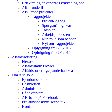
Udskiftning af vandrør i køkken og bad
Altanrunde II
Afsluttede projekter
Tagprojektet
Projekt-logbog
Spørgsmål og svar
Tidsplan
Arbejdsprocessen
Min rolle som beboer
Nyt om Tagprojektet
Opfølgning fra GF 2016
Opfølgning fra GF 2015
Affaldssortering
Flexosort
Affaldsstativ Flower
Affaldssorteringsspande fra Ikea
Om A/B JoJo
Ejendomskontor
Bestyrelsen
Administrator
Håndværkere
AB Jo Jo på Facebook
Privatlivsbeskyttelsespolitik
Kontakt