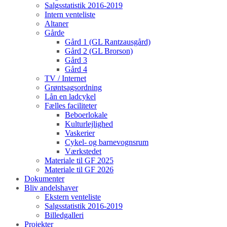
Salgsstatistik 2016-2019
Intern venteliste
Altaner
Gårde
Gård 1 (GL Rantzausgård)
Gård 2 (GL Brorson)
Gård 3
Gård 4
TV / Internet
Grøntsagsordning
Lån en ladcykel
Fælles faciliteter
Beboerlokale
Kulturlejlighed
Vaskerier
Cykel- og barnevognsrum
Værkstedet
Materiale til GF 2025
Materiale til GF 2026
Dokumenter
Bliv andelshaver
Ekstern venteliste
Salgsstatistik 2016-2019
Billedgalleri
Projekter