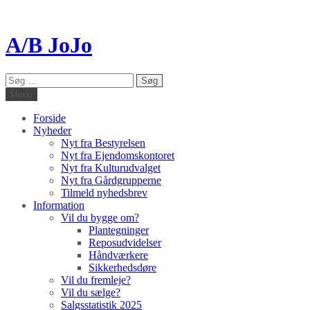
A/B JoJo
Søg
efter:
Menu
Forside
Nyheder
Nyt fra Bestyrelsen
Nyt fra Ejendomskontoret
Nyt fra Kulturudvalget
Nyt fra Gårdgrupperne
Tilmeld nyhedsbrev
Information
Vil du bygge om?
Plantegninger
Reposudvidelser
Håndværkere
Sikkerhedsdøre
Vil du fremleje?
Vil du sælge?
Salgsstatistik 2025