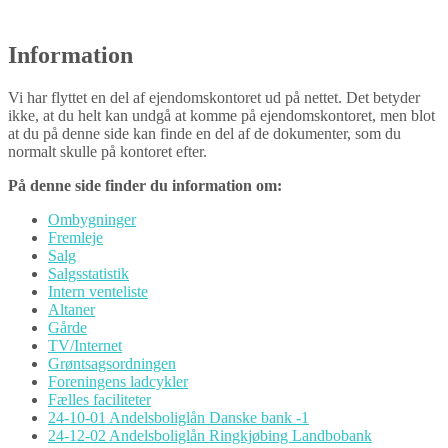
Information
Vi har flyttet en del af ejendomskontoret ud på nettet. Det betyder
ikke, at du helt kan undgå at komme på ejendomskontoret, men blot
at du på denne side kan finde en del af de dokumenter, som du
normalt skulle på kontoret efter.
På denne side finder du information om:
Ombygninger
Fremleje
Salg
Salgsstatistik
Intern venteliste
Altaner
Gårde
TV/Internet
Grøntsagsordningen
Foreningens ladcykler
Fælles faciliteter
24-10-01 Andelsboliglån Danske bank -1
24-12-02 Andelsboliglån Ringkjøbing Landbobank