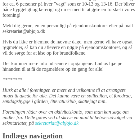
for ca. 6 personer på hver ”vagt” som er 10-13 og 13-16. Der bliver
både hyggeligt og lærerigt og du er med til at gøre en forskel i vores
forening!
Meld dig gerne, enten personligt på ejendomskontoret eller på mail
sekretariat@abjojo.dk
Hvis du ikke er hjemme de nævnte dage, men gerne vil have opsat
røgmelder, så kan du aflevere en nøgle på ejendomskontoret, og så
vil de sørge for at låse op for brandfolkene.
Der kommer mere info ud senere i opgangene. Lad os hjælpe
hinanden til at få de røgmeldere op én gang for alle!
********
Husk at alle i foreningen er mere end velkomne til at arrangere
noget til glæde for alle. Det kunne være en spilleaften, et foredrag,
søndagshygge i gården, litteraturklub, skattejagt mm.
Foreningen råder over en aktivitetskonto, som man kan søge om
midler fra. Dette gøres ved at skrive en mail til beboerudvalget via
sekretariatet, på
sekretariat@abjojo.dk
Indlægs navigation