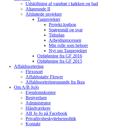
Udskiftning af vandrør i køkken og bad
Altanrunde II
Afsluttede projekter
Tagprojektet
Projekt-logbog
Spørgsmål og svar
Tidsplan
Arbejdsprocessen
Min rolle som beboer
Nyt om Tagprojektet
Opfølgning fra GF 2016
Opfølgning fra GF 2015
Affaldssortering
Flexosort
Affaldsstativ Flower
Affaldssorteringsspande fra Ikea
Om A/B JoJo
Ejendomskontor
Bestyrelsen
Administrator
Håndværkere
AB Jo Jo på Facebook
Privatlivsbeskyttelsespolitik
Kontakt