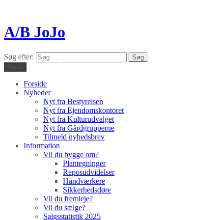
A/B JoJo
Søg efter:
Menu
Forside
Nyheder
Nyt fra Bestyrelsen
Nyt fra Ejendomskontoret
Nyt fra Kulturudvalget
Nyt fra Gårdgrupperne
Tilmeld nyhedsbrev
Information
Vil du bygge om?
Plantegninger
Reposudvidelser
Håndværkere
Sikkerhedsdøre
Vil du fremleje?
Vil du sælge?
Salgsstatistik 2025