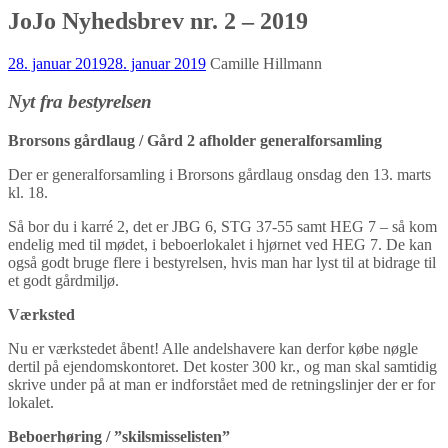
JoJo Nyhedsbrev nr. 2 – 2019
28. januar 2019
28. januar 2019
Camille Hillmann
Nyt fra bestyrelsen
Brorsons gårdlaug / Gård 2 afholder generalforsamling
Der er generalforsamling i Brorsons gårdlaug onsdag den 13. marts
kl. 18.
Så bor du i karré 2, det er JBG 6, STG 37-55 samt HEG 7 – så kom
endelig med til mødet, i beboerlokalet i hjørnet ved HEG 7. De kan
også godt bruge flere i bestyrelsen, hvis man har lyst til at bidrage til
et godt gårdmiljø.
Værksted
Nu er værkstedet åbent! Alle andelshavere kan derfor købe nøgle
dertil på ejendomskontoret. Det koster 300 kr., og man skal samtidig
skrive under på at man er indforstået med de retningslinjer der er for
lokalet.
Beboerhøring / ”skilsmisselisten”