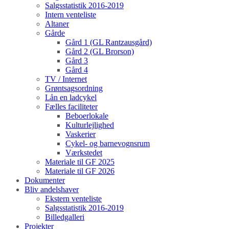
Salgsstatistik 2016-2019
Intern venteliste
Altaner
Gårde
Gård 1 (GL Rantzausgård)
Gård 2 (GL Brorson)
Gård 3
Gård 4
TV / Internet
Grøntsagsordning
Lån en ladcykel
Fælles faciliteter
Beboerlokale
Kulturlejlighed
Vaskerier
Cykel- og barnevognsrum
Værkstedet
Materiale til GF 2025
Materiale til GF 2026
Dokumenter
Bliv andelshaver
Ekstern venteliste
Salgsstatistik 2016-2019
Billedgalleri
Projekter