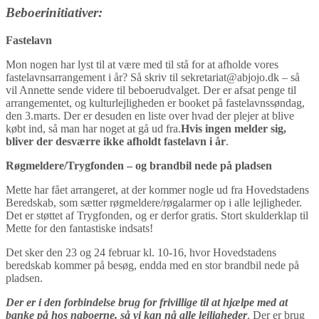
Beboerinitiativer:
Fastelavn
Mon nogen har lyst til at være med til stå for at afholde vores
fastelavnsarrangement i år? Så skriv til sekretariat@abjojo.dk – så
vil Annette sende videre til beboerudvalget. Der er afsat penge til
arrangementet, og kulturlejligheden er booket på fastelavnssøndag,
den 3.marts. Der er desuden en liste over hvad der plejer at blive
købt ind, så man har noget at gå ud fra.
Hvis ingen melder sig,
bliver der desværre ikke afholdt fastelavn i år
.
Røgmeldere/Trygfonden – og brandbil nede på pladsen
Mette har fået arrangeret, at der kommer nogle ud fra Hovedstadens
Beredskab, som sætter røgmeldere/røgalarmer op i alle lejligheder.
Det er støttet af Trygfonden, og er derfor gratis. Stort skulderklap til
Mette for den fantastiske indsats!
Det sker den 23 og 24 februar kl. 10-16, hvor Hovedstadens
beredskab kommer på besøg, endda med en stor brandbil nede på
pladsen.
Der er i den forbindelse brug for frivillige til at hjælpe med at
banke på hos naboerne, så vi kan nå alle lejligheder
. Der er brug