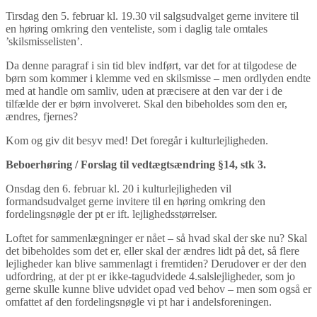
Tirsdag den 5. februar kl. 19.30 vil salgsudvalget gerne invitere til
en høring omkring den venteliste, som i daglig tale omtales
’skilsmisselisten’.
Da denne paragraf i sin tid blev indført, var det for at tilgodese de
børn som kommer i klemme ved en skilsmisse – men ordlyden endte
med at handle om samliv, uden at præcisere at den var der i de
tilfælde der er børn involveret. Skal den bibeholdes som den er,
ændres, fjernes?
Kom og giv dit besyv med! Det foregår i kulturlejligheden.
Beboerhøring / Forslag til vedtægtsændring §14, stk 3.
Onsdag den 6. februar kl. 20 i kulturlejligheden vil
formandsudvalget gerne invitere til en høring omkring den
fordelingsnøgle der pt er ift. lejlighedsstørrelser.
Loftet for sammenlægninger er nået – så hvad skal der ske nu? Skal
det bibeholdes som det er, eller skal der ændres lidt på det, så flere
lejligheder kan blive sammenlagt i fremtiden? Derudover er der den
udfordring, at der pt er ikke-tagudvidede 4.salslejligheder, som jo
gerne skulle kunne blive udvidet opad ved behov – men som også er
omfattet af den fordelingsnøgle vi pt har i andelsforeningen.