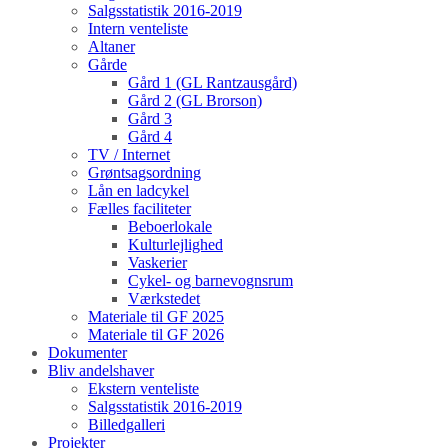
Salgsstatistik 2016-2019
Intern venteliste
Altaner
Gårde
Gård 1 (GL Rantzausgård)
Gård 2 (GL Brorson)
Gård 3
Gård 4
TV / Internet
Grøntsagsordning
Lån en ladcykel
Fælles faciliteter
Beboerlokale
Kulturlejlighed
Vaskerier
Cykel- og barnevognsrum
Værkstedet
Materiale til GF 2025
Materiale til GF 2026
Dokumenter
Bliv andelshaver
Ekstern venteliste
Salgsstatistik 2016-2019
Billedgalleri
Projekter