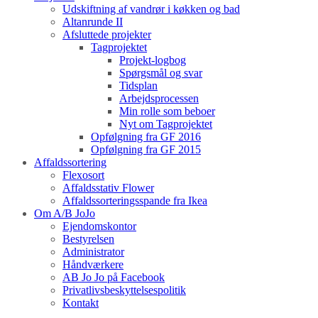
Udskiftning af vandrør i køkken og bad
Altanrunde II
Afsluttede projekter
Tagprojektet
Projekt-logbog
Spørgsmål og svar
Tidsplan
Arbejdsprocessen
Min rolle som beboer
Nyt om Tagprojektet
Opfølgning fra GF 2016
Opfølgning fra GF 2015
Affaldssortering
Flexosort
Affaldsstativ Flower
Affaldssorteringsspande fra Ikea
Om A/B JoJo
Ejendomskontor
Bestyrelsen
Administrator
Håndværkere
AB Jo Jo på Facebook
Privatlivsbeskyttelsespolitik
Kontakt