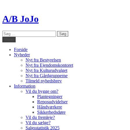
A/B JoJo
Søg
efter:
Menu
Forside
Nyheder
Nyt fra Bestyrelsen
Nyt fra Ejendomskontoret
Nyt fra Kulturudvalget
Nyt fra Gårdgrupperne
Tilmeld nyhedsbrev
Information
Vil du bygge om?
Plantegninger
Reposudvidelser
Håndværkere
Sikkerhedsdøre
Vil du fremleje?
Vil du sælge?
Salgsstatistik 2025