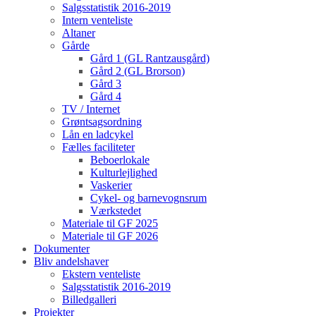
Salgsstatistik 2016-2019
Intern venteliste
Altaner
Gårde
Gård 1 (GL Rantzausgård)
Gård 2 (GL Brorson)
Gård 3
Gård 4
TV / Internet
Grøntsagsordning
Lån en ladcykel
Fælles faciliteter
Beboerlokale
Kulturlejlighed
Vaskerier
Cykel- og barnevognsrum
Værkstedet
Materiale til GF 2025
Materiale til GF 2026
Dokumenter
Bliv andelshaver
Ekstern venteliste
Salgsstatistik 2016-2019
Billedgalleri
Projekter