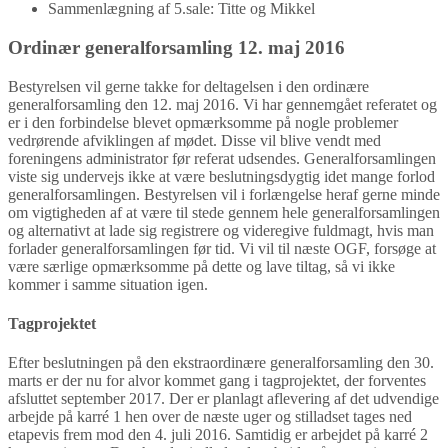
Sammenlægning af 5.sale: Titte og Mikkel
Ordinær generalforsamling 12. maj 2016
Bestyrelsen vil gerne takke for deltagelsen i den ordinære
generalforsamling den 12. maj 2016. Vi har gennemgået referatet og
er i den forbindelse blevet opmærksomme på nogle problemer
vedrørende afviklingen af mødet. Disse vil blive vendt med
foreningens administrator før referat udsendes. Generalforsamlingen
viste sig undervejs ikke at være beslutningsdygtig idet mange forlod
generalforsamlingen. Bestyrelsen vil i forlængelse heraf gerne minde
om vigtigheden af at være til stede gennem hele generalforsamlingen
og alternativt at lade sig registrere og videregive fuldmagt, hvis man
forlader generalforsamlingen før tid. Vi vil til næste OGF, forsøge at
være særlige opmærksomme på dette og lave tiltag, så vi ikke
kommer i samme situation igen.
Tagprojektet
Efter beslutningen på den ekstraordinære generalforsamling den 30.
marts er der nu for alvor kommet gang i tagprojektet, der forventes
afsluttet september 2017. Der er planlagt aflevering af det udvendige
arbejde på karré 1 hen over de næste uger og stilladset tages ned
etapevis frem mod den 4. juli 2016. Samtidig er arbejdet på karré 2