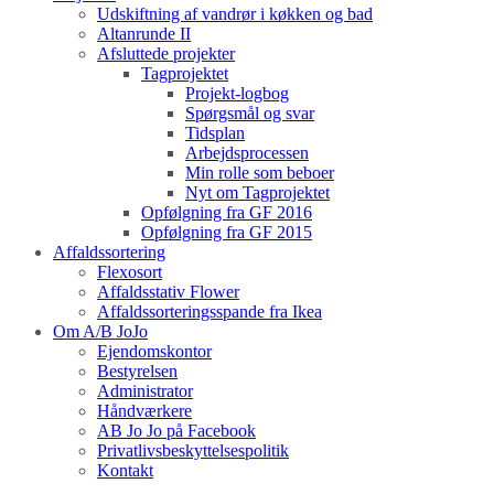
Udskiftning af vandrør i køkken og bad
Altanrunde II
Afsluttede projekter
Tagprojektet
Projekt-logbog
Spørgsmål og svar
Tidsplan
Arbejdsprocessen
Min rolle som beboer
Nyt om Tagprojektet
Opfølgning fra GF 2016
Opfølgning fra GF 2015
Affaldssortering
Flexosort
Affaldsstativ Flower
Affaldssorteringsspande fra Ikea
Om A/B JoJo
Ejendomskontor
Bestyrelsen
Administrator
Håndværkere
AB Jo Jo på Facebook
Privatlivsbeskyttelsespolitik
Kontakt