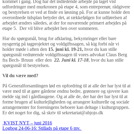
kommet i gang. Dog har det indledende arbejde på taget vist
udfordringer med murkronen på etape 4, som entreprenør, rådgivere
og bestyrelsen er ved at finde en løsning på. For at kunne holde den
overordnede tidsplan betyder det, at rækkefølgen for udførelsen af
arbejdet ændres således, at der for nuværende primært arbejdes på
etape 5. Der vil blive arbejdet hen over sommeren.
Har du spørgsmål, brug for afklaring, bekymringer eller bare
nysgerrig på tagprojektet og voldgiftssagen, så kig forbi når vi
holder møde i aften den
15. juni kl. 19-21,
hvor du kan stille
spørgsmål vedrørende voldgiftssagen til vores advokat Claus Berg
fra Bech- Bruun eller den
22. Juni kl. 17-18
, hvor du kan stille
spørgsmål til bestyrelsen.
Vil du være med?
På Generalforsamlingen lød en opfordring til at alle der har lyst til at
være med til at gøre gårdene endnu bedre, grønnere og sjovere kan
melde sig ind i gårdlaugene. Og at alle de, der har der har lyst til at
forme brugen af kulturlejligheden og arrangere kulturelle og sociale
arrangementer for foreningens beboere kan deltage i kulturgruppen.
Er det noget for dig, så skriv til sekretariat@abjojo.dk
Indlægs
KVIST NYT – juni 2016
Logbog 24-06-16: Stillads på etape 6 mv.
navigation