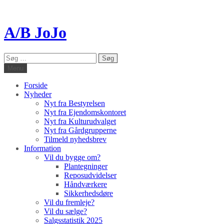
A/B JoJo
Søg
efter:
Menu
Forside
Nyheder
Nyt fra Bestyrelsen
Nyt fra Ejendomskontoret
Nyt fra Kulturudvalget
Nyt fra Gårdgrupperne
Tilmeld nyhedsbrev
Information
Vil du bygge om?
Plantegninger
Reposudvidelser
Håndværkere
Sikkerhedsdøre
Vil du fremleje?
Vil du sælge?
Salgsstatistik 2025