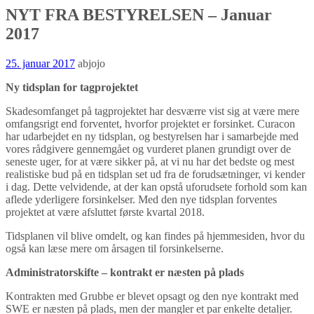
NYT FRA BESTYRELSEN – Januar
2017
25. januar 2017
abjojo
Ny tidsplan for tagprojektet
Skadesomfanget på tagprojektet har desværre vist sig at være mere
omfangsrigt end forventet, hvorfor projektet er forsinket. Curacon
har udarbejdet en ny tidsplan, og bestyrelsen har i samarbejde med
vores rådgivere gennemgået og vurderet planen grundigt over de
seneste uger, for at være sikker på, at vi nu har det bedste og mest
realistiske bud på en tidsplan set ud fra de forudsætninger, vi kender
i dag. Dette velvidende, at der kan opstå uforudsete forhold som kan
aflede yderligere forsinkelser. Med den nye tidsplan forventes
projektet at være afsluttet første kvartal 2018.
Tidsplanen vil blive omdelt, og kan findes på hjemmesiden, hvor du
også kan læse mere om årsagen til forsinkelserne.
Administratorskifte – kontrakt er næsten på plads
Kontrakten med Grubbe er blevet opsagt og den nye kontrakt med
SWE er næsten på plads, men der mangler et par enkelte detaljer.