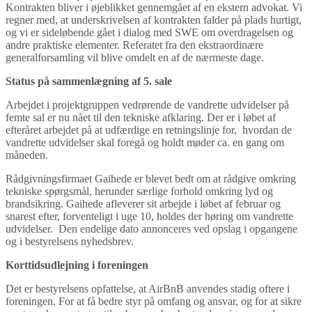
Kontrakten bliver i øjeblikket gennemgået af en ekstern advokat. Vi
regner med, at underskrivelsen af kontrakten falder på plads hurtigt,
og vi er sideløbende gået i dialog med SWE om overdragelsen og
andre praktiske elementer. Referatet fra den ekstraordinære
generalforsamling vil blive omdelt en af de nærmeste dage.
Status på sammenlægning af 5. sale
Arbejdet i projektgruppen vedrørende de vandrette udvidelser på
femte sal er nu nået til den tekniske afklaring. Der er i løbet af
efteråret arbejdet på at udfærdige en retningslinje for, hvordan de
vandrette udvidelser skal foregå og holdt møder ca. en gang om
måneden.
Rådgivningsfirmaet Gaihede er blevet bedt om at rådgive omkring
tekniske spørgsmål, herunder særlige forhold omkring lyd og
brandsikring. Gaihede afleverer sit arbejde i løbet af februar og
snarest efter, forventeligt i uge 10, holdes der høring om vandrette
udvidelser. Den endelige dato annonceres ved opslag i opgangene
og i bestyrelsens nyhedsbrev.
Korttidsudlejning i foreningen
Det er bestyrelsens opfattelse, at AirBnB anvendes stadig oftere i
foreningen. For at få bedre styr på omfang og ansvar, og for at sikre