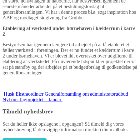
en større hensyntagen til naboerne, har bestyrelsen igennem de
seneste måneder arbejdet på et beslutningsforslag til
generalforsamlingen. Vi har i denne proces bl.a. søgt inspiration hos
ABF og modtaget rådgivning fra Grubbe.
Etablering af værksted under børnehaven i kælderrum i karre
2
Bestyrelsen har igennem længere tid arbejdet på at få etableret et
fælles værksted i foreningen. Der er nu fundet et kælderrum i karre
2 under børnehaven. Vi er blevet lidt overrasket over udgifterne til
etablering af værkstedet. På nuværende tidspunkt er projektet derfor
sat på standby og der arbejdes på et budgetforslag til godkendelse på
generalforsamlingen.
Indlægs
Husk Ekstraordinær Generalforsamling om administratorudbud
Nyt om Tagprojektet – Januar
navigation
Tilmeld nyhedsbrev
Ser du heller ikke opslagene i opgangen? Så tilmeld dig vores
nyhedsbrev og få den vigtige information direkte i din mailboks.