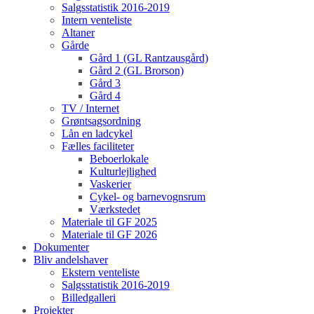
Salgsstatistik 2016-2019
Intern venteliste
Altaner
Gårde
Gård 1 (GL Rantzausgård)
Gård 2 (GL Brorson)
Gård 3
Gård 4
TV / Internet
Grøntsagsordning
Lån en ladcykel
Fælles faciliteter
Beboerlokale
Kulturlejlighed
Vaskerier
Cykel- og barnevognsrum
Værkstedet
Materiale til GF 2025
Materiale til GF 2026
Dokumenter
Bliv andelshaver
Ekstern venteliste
Salgsstatistik 2016-2019
Billedgalleri
Projekter