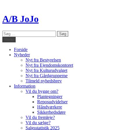
A/B JoJo
Søg
efter:
Menu
Forside
Nyheder
Nyt fra Bestyrelsen
Nyt fra Ejendomskontoret
Nyt fra Kulturudvalget
Nyt fra Gårdgrupperne
Tilmeld nyhedsbrev
Information
Vil du bygge om?
Plantegninger
Reposudvidelser
Håndværkere
Sikkerhedsdøre
Vil du fremleje?
Vil du sælge?
Salgsstatistik 2025