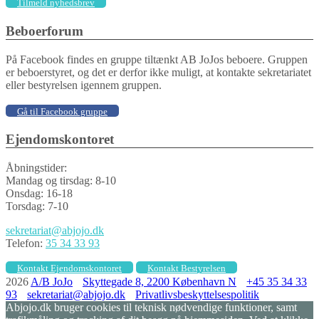
Tilmeld nyhedsbrev
Beboerforum
På Facebook findes en gruppe tiltænkt AB JoJos beboere. Gruppen
er beboerstyret, og det er derfor ikke muligt, at kontakte sekretariatet
eller bestyrelsen igennem gruppen.
Gå til Facebook gruppe
Ejendomskontoret
Åbningstider:
Mandag og tirsdag: 8-10
Onsdag: 16-18
Torsdag: 7-10
sekretariat@abjojo.dk
Telefon:
35 34 33 93
Kontakt Ejendomskontoret
Kontakt Bestyrelsen
2026
A/B JoJo
Skyttegade 8, 2200 København N
+45 35 34 33
93
sekretariat@abjojo.dk
Privatlivsbeskyttelsespolitik
Abjojo.dk bruger cookies til teknisk nødvendige funktioner, samt