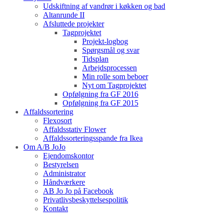
Udskiftning af vandrør i køkken og bad
Altanrunde II
Afsluttede projekter
Tagprojektet
Projekt-logbog
Spørgsmål og svar
Tidsplan
Arbejdsprocessen
Min rolle som beboer
Nyt om Tagprojektet
Opfølgning fra GF 2016
Opfølgning fra GF 2015
Affaldssortering
Flexosort
Affaldsstativ Flower
Affaldssorteringsspande fra Ikea
Om A/B JoJo
Ejendomskontor
Bestyrelsen
Administrator
Håndværkere
AB Jo Jo på Facebook
Privatlivsbeskyttelsespolitik
Kontakt