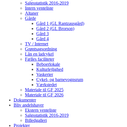
Salgsstatistik 2016-2019
Intern venteliste
Altaner
Gårde
Gård 1 (GL Rantzausgård)
Gård 2 (GL Brorson)
Gård 3
Gård 4
TV / Internet
Grøntsagsordning
Lån en ladcykel
Fælles faciliteter
Beboerlokale
Kulturlejlighed
Vaskerier
Cykel- og barnevognsrum
Værkstedet
Materiale til GF 2025
Materiale til GF 2026
Dokumenter
Bliv andelshaver
Ekstern venteliste
Salgsstatistik 2016-2019
Billedgalleri
Projekter