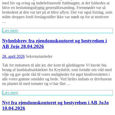
med hiv og sving og indtelefonerede fuldmagter, at det lykkedes at
blive en beslutningsdygtig generalforsamling. Fremmødet var så
beskedent at den var tæt på at blive aflyst. Der var også forslag, som
måtte droppes fordi forslagsstiller ikke var mødt op for at motivere
…
Læs mere
Nyhedsbrev fra ejendomskontoret og bestyrelsen i
AB Jojo 28.04.2026
28. april 2026
Sekretariatsleder
Tak for indsatsen til alle jer, der kom til gårddagene Vi havde bla.
besøg af landskabsarkitekter fra Krydsfelt, som fortalte om vild med
vilje og gav gode råd til vores muligheder for øget biodiversiteten i
alle vores grønne områder og bede. Ved fælles indsats er drivhusene
nu plantet til med tomater og vi har fået …
Læs mere
Nyt fra ejendomskontoret og bestyrelsen i AB JoJo
10.04.2026