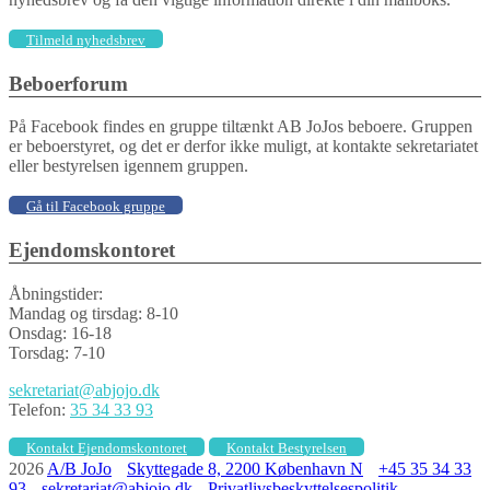
Tilmeld nyhedsbrev
Beboerforum
På Facebook findes en gruppe tiltænkt AB JoJos beboere. Gruppen
er beboerstyret, og det er derfor ikke muligt, at kontakte sekretariatet
eller bestyrelsen igennem gruppen.
Gå til Facebook gruppe
Ejendomskontoret
Åbningstider:
Mandag og tirsdag: 8-10
Onsdag: 16-18
Torsdag: 7-10
sekretariat@abjojo.dk
Telefon:
35 34 33 93
Kontakt Ejendomskontoret
Kontakt Bestyrelsen
2026
A/B JoJo
Skyttegade 8, 2200 København N
+45 35 34 33
93
sekretariat@abjojo.dk
Privatlivsbeskyttelsespolitik