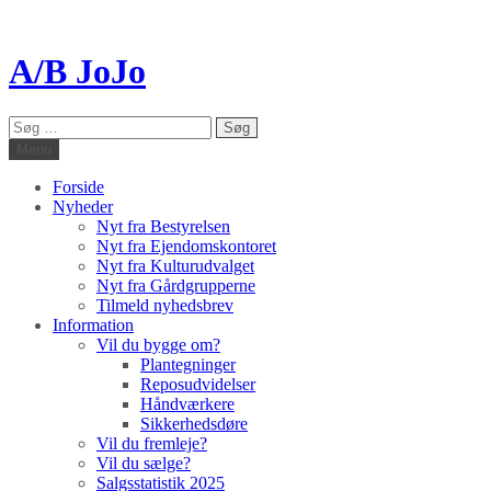
A/B JoJo
Søg
efter:
Menu
Forside
Nyheder
Nyt fra Bestyrelsen
Nyt fra Ejendomskontoret
Nyt fra Kulturudvalget
Nyt fra Gårdgrupperne
Tilmeld nyhedsbrev
Information
Vil du bygge om?
Plantegninger
Reposudvidelser
Håndværkere
Sikkerhedsdøre
Vil du fremleje?
Vil du sælge?
Salgsstatistik 2025