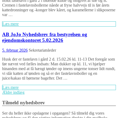
holdt fastelavn i gård 2 i bidende kulde og omgivet af sne og is.
Cremen i fastelavnsbollerne nåede at fryse halvvejs til is før årets
kattedronninger og -konger blev kåret, og karamellerne i slikposerne
var …
Læs mere
AB JoJo Nyhedsbrev fra bestyrelsen og
ejendomskontoret 5.02.2026
5. februar 2026
Sekretariatsleder
Husk der er fastelavn i gård 2 d. 15.02.26 kl. 11-13 Det foregår som
før nævnt ved fælles indsats: Man dukker op kl. 11, vi hjælper
hinanden med at få hængt tønder op imens ungerne tonser lidt rundt,
vi slår katten af tønden og så er der fastelavnsboller og en
juice/kakao til børnene bagefter. Det …
Læs mere
Indlægs
Ældre indlæg
navigation
Tilmeld nyhedsbrev
Ser du heller ikke opslagene i opgangen? Så tilmeld dig vores
nyhedsbrev og få den vigtige information direkte i din mailboks.