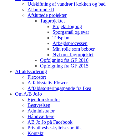
Udskiftning af vandrør i køkken og bad
Altanrunde II
Afsluttede projekter
Tagprojektet
Projekt-logbog
Spørgsmål og svar
Tidsplan
Arbejdsprocessen
Min rolle som beboer
Nyt om Tagprojektet
Opfølgning fra GF 2016
Opfølgning fra GF 2015
Affaldssortering
Flexosort
Affaldsstativ Flower
Affaldssorteringsspande fra Ikea
Om A/B JoJo
Ejendomskontor
Bestyrelsen
Administrator
Håndværkere
AB Jo Jo på Facebook
Privatlivsbeskyttelsespolitik
Kontakt