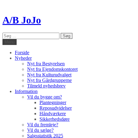
A/B JoJo
Søg
efter:
Menu
Forside
Nyheder
Nyt fra Bestyrelsen
Nyt fra Ejendomskontoret
Nyt fra Kulturudvalget
Nyt fra Gårdgrupperne
Tilmeld nyhedsbrev
Information
Vil du bygge om?
Plantegninger
Reposudvidelser
Håndværkere
Sikkerhedsdøre
Vil du fremleje?
Vil du sælge?
Salgsstatistik 2025