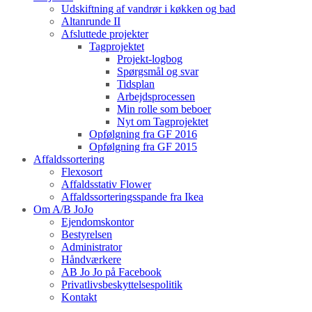
Udskiftning af vandrør i køkken og bad
Altanrunde II
Afsluttede projekter
Tagprojektet
Projekt-logbog
Spørgsmål og svar
Tidsplan
Arbejdsprocessen
Min rolle som beboer
Nyt om Tagprojektet
Opfølgning fra GF 2016
Opfølgning fra GF 2015
Affaldssortering
Flexosort
Affaldsstativ Flower
Affaldssorteringsspande fra Ikea
Om A/B JoJo
Ejendomskontor
Bestyrelsen
Administrator
Håndværkere
AB Jo Jo på Facebook
Privatlivsbeskyttelsespolitik
Kontakt