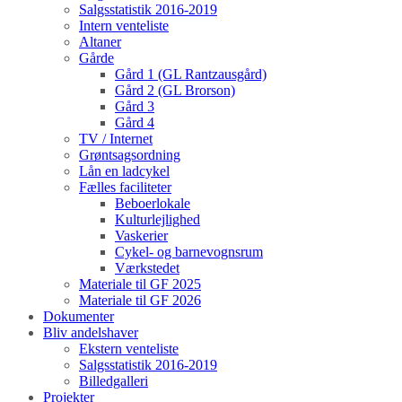
Salgsstatistik 2016-2019
Intern venteliste
Altaner
Gårde
Gård 1 (GL Rantzausgård)
Gård 2 (GL Brorson)
Gård 3
Gård 4
TV / Internet
Grøntsagsordning
Lån en ladcykel
Fælles faciliteter
Beboerlokale
Kulturlejlighed
Vaskerier
Cykel- og barnevognsrum
Værkstedet
Materiale til GF 2025
Materiale til GF 2026
Dokumenter
Bliv andelshaver
Ekstern venteliste
Salgsstatistik 2016-2019
Billedgalleri
Projekter