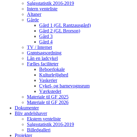
Salgsstatistik 2016-2019
Intern venteliste
Altaner
Gårde
Gård 1 (GL Rantzausgård)
Gård 2 (GL Brorson)
Gård 3
Gård 4
TV / Internet
Grøntsagsordning
Lån en ladcykel
Fælles faciliteter
Beboerlokale
Kulturlejlighed
Vaskerier
Cykel- og barnevognsrum
Værkstedet
Materiale til GF 2025
Materiale til GF 2026
Dokumenter
Bliv andelshaver
Ekstern venteliste
Salgsstatistik 2016-2019
Billedgalleri
Projekter