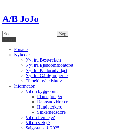
A/B JoJo
Søg
efter:
Menu
Forside
Nyheder
Nyt fra Bestyrelsen
Nyt fra Ejendomskontoret
Nyt fra Kulturudvalget
Nyt fra Gårdgrupperne
Tilmeld nyhedsbrev
Information
Vil du bygge om?
Plantegninger
Reposudvidelser
Håndværkere
Sikkerhedsdøre
Vil du fremleje?
Vil du sælge?
Salgsstatistik 2025