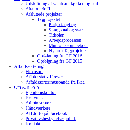
Udskiftning af vandrør i køkken og bad
Altanrunde II
Afsluttede projekter
Tagprojektet
Projekt-logbog
Spørgsmål og svar
Tidsplan
Arbejdsprocessen
Min rolle som beboer
Nyt om Tagprojektet
Opfølgning fra GF 2016
Opfølgning fra GF 2015
Affaldssortering
Flexosort
Affaldsstativ Flower
Affaldssorteringsspande fra Ikea
Om A/B JoJo
Ejendomskontor
Bestyrelsen
Administrator
Håndværkere
AB Jo Jo på Facebook
Privatlivsbeskyttelsespolitik
Kontakt