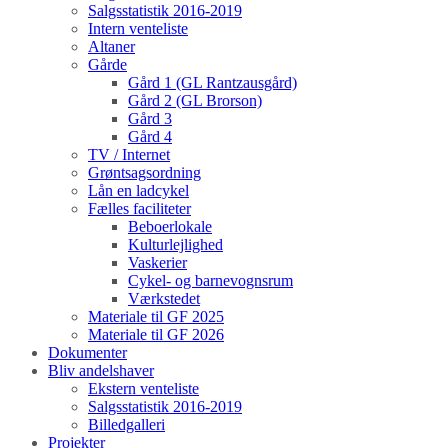
Salgsstatistik 2016-2019
Intern venteliste
Altaner
Gårde
Gård 1 (GL Rantzausgård)
Gård 2 (GL Brorson)
Gård 3
Gård 4
TV / Internet
Grøntsagsordning
Lån en ladcykel
Fælles faciliteter
Beboerlokale
Kulturlejlighed
Vaskerier
Cykel- og barnevognsrum
Værkstedet
Materiale til GF 2025
Materiale til GF 2026
Dokumenter
Bliv andelshaver
Ekstern venteliste
Salgsstatistik 2016-2019
Billedgalleri
Projekter