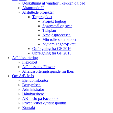
Udskiftning af vandrør i køkken og bad
Altanrunde II
Afsluttede projekter
Tagprojektet
Projekt-logbog
Spørgsmål og svar
Tidsplan
Arbejdsprocessen
Min rolle som beboer
Nyt om Tagprojektet
Opfølgning fra GF 2016
Opfølgning fra GF 2015
Affaldssortering
Flexosort
Affaldsstativ Flower
Affaldssorteringsspande fra Ikea
Om A/B JoJo
Ejendomskontor
Bestyrelsen
Administrator
Håndværkere
AB Jo Jo på Facebook
Privatlivsbeskyttelsespolitik
Kontakt