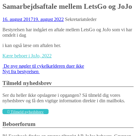
Samarbejdsaftale mellem LetsGo og JoJo
16. august 2017
19. august 2022
Sekretariatsleder
Bestyrelsen har indgået en aftale mellem LetsGo og JoJo som vi har
omdelt i dag
i kan også læse om aftalen her.
Kære beboer i JoJo, 2022
Indlægs
De nye nøgler til cykelkælderen duer ikke
Nyt fra bestyrelsen
navigation
Tilmeld nyhedsbrev
Ser du heller ikke opslagene i opgangen? Så tilmeld dig vores
nyhedsbrev og få den vigtige information direkte i din mailboks.
Tilmeld nyhedsbrev
Beboerforum