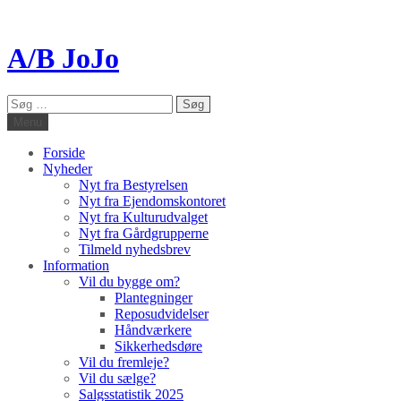
A/B JoJo
Søg
efter:
Menu
Forside
Nyheder
Nyt fra Bestyrelsen
Nyt fra Ejendomskontoret
Nyt fra Kulturudvalget
Nyt fra Gårdgrupperne
Tilmeld nyhedsbrev
Information
Vil du bygge om?
Plantegninger
Reposudvidelser
Håndværkere
Sikkerhedsdøre
Vil du fremleje?
Vil du sælge?
Salgsstatistik 2025