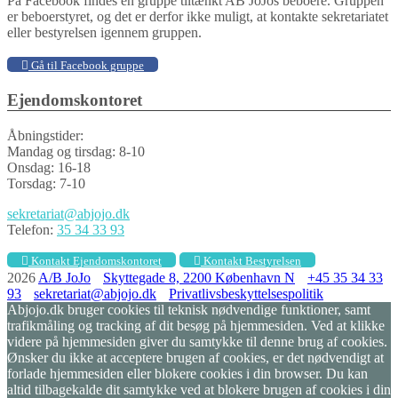
På Facebook findes en gruppe tiltænkt AB JoJos beboere. Gruppen
er beboerstyret, og det er derfor ikke muligt, at kontakte sekretariatet
eller bestyrelsen igennem gruppen.
Gå til Facebook gruppe
Ejendomskontoret
Åbningstider:
Mandag og tirsdag: 8-10
Onsdag: 16-18
Torsdag: 7-10
sekretariat@abjojo.dk
Telefon:
35 34 33 93
Kontakt Ejendomskontoret
Kontakt Bestyrelsen
2026
A/B JoJo
Skyttegade 8, 2200 København N
+45 35 34 33
93
sekretariat@abjojo.dk
Privatlivsbeskyttelsespolitik
Abjojo.dk bruger cookies til teknisk nødvendige funktioner, samt
trafikmåling og tracking af dit besøg på hjemmesiden. Ved at klikke
videre på hjemmesiden giver du samtykke til denne brug af cookies.
Ønsker du ikke at acceptere brugen af cookies, er det nødvendigt at
forlade hjemmesiden eller blokere cookies i din browser. Du kan
altid tilbagekalde dit samtykke ved at blokere brugen af cookies i din