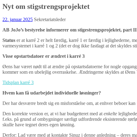
Nyt om stigstrengsprojektet
22. januar 2025
Sekretariatsleder
AB JoJo’s bestyrelse informerer 
Status
er at karré 2 er helt færdig, karré 1 er færdig i lejlighederne, 
varmesystemet i karré 1 og 2 (det er dog ikke fastlagt at det skyldes st
Visse opstartsdatoer er ændret i karré 3
Øens har været nødt til at ændre på opstartsdatoerne for nogle opgange i
kommer som en ubelejlig overraskelse. Ændringerne skyldes at Øens VV
Tidsplan karré 3
Hvem kan få udarbejdet individuelle løsninger?
Der har desværre bredt sig en misforståelse om, at enhver beboer kan f
Den korrekte version er, at vi har budgetteret med at
enkelte
lejlighede
f.eks. på grund af ombygninger særligt udfordrende eksisterende rørførin
skulle have tegnet deres egen løsning.
Derfor: Lad være med at kontakte Sinuz i denne anledning – deres man