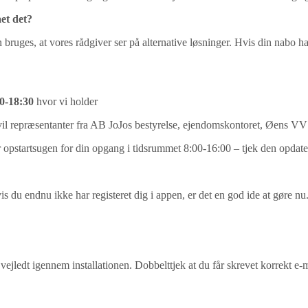
et det?
n bruges, at vores rådgiver ser på alternative løsninger. Hvis din nabo h
00-18:30
hvor vi holder
 vil repræsentanter fra AB JoJos bestyrelse, ejendomskontoret, Øens V
 opstartsugen for din opgang i tidsrummet 8:00-16:00 – tjek den opdate
du endnu ikke har registeret dig i appen, er det en god ide at gøre nu.
vejledt igennem installationen. Dobbelttjek at du får skrevet korrekt e