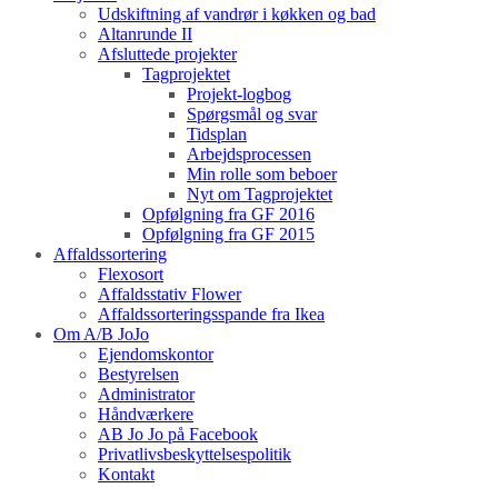
Udskiftning af vandrør i køkken og bad
Altanrunde II
Afsluttede projekter
Tagprojektet
Projekt-logbog
Spørgsmål og svar
Tidsplan
Arbejdsprocessen
Min rolle som beboer
Nyt om Tagprojektet
Opfølgning fra GF 2016
Opfølgning fra GF 2015
Affaldssortering
Flexosort
Affaldsstativ Flower
Affaldssorteringsspande fra Ikea
Om A/B JoJo
Ejendomskontor
Bestyrelsen
Administrator
Håndværkere
AB Jo Jo på Facebook
Privatlivsbeskyttelsespolitik
Kontakt