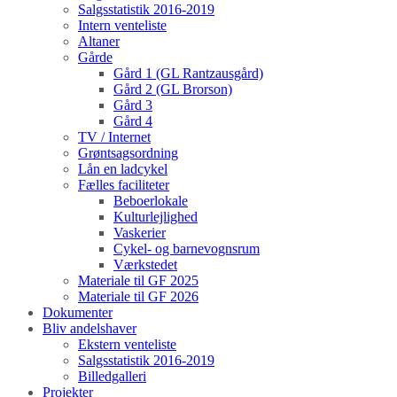
Salgsstatistik 2016-2019
Intern venteliste
Altaner
Gårde
Gård 1 (GL Rantzausgård)
Gård 2 (GL Brorson)
Gård 3
Gård 4
TV / Internet
Grøntsagsordning
Lån en ladcykel
Fælles faciliteter
Beboerlokale
Kulturlejlighed
Vaskerier
Cykel- og barnevognsrum
Værkstedet
Materiale til GF 2025
Materiale til GF 2026
Dokumenter
Bliv andelshaver
Ekstern venteliste
Salgsstatistik 2016-2019
Billedgalleri
Projekter