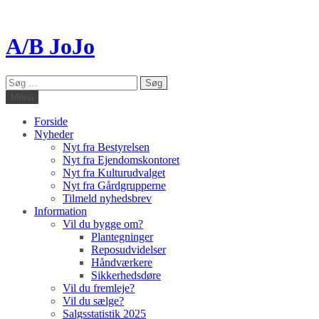
A/B JoJo
Søg
efter:
Menu
Forside
Nyheder
Nyt fra Bestyrelsen
Nyt fra Ejendomskontoret
Nyt fra Kulturudvalget
Nyt fra Gårdgrupperne
Tilmeld nyhedsbrev
Information
Vil du bygge om?
Plantegninger
Reposudvidelser
Håndværkere
Sikkerhedsdøre
Vil du fremleje?
Vil du sælge?
Salgsstatistik 2025