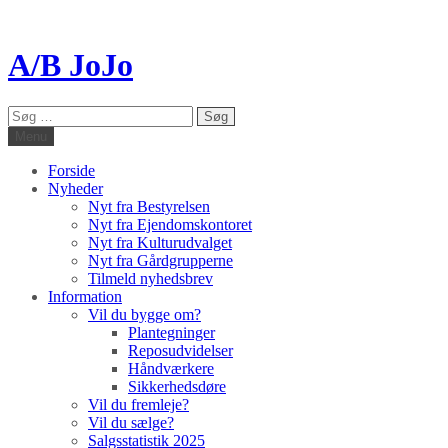
A/B JoJo
Søg
efter:
Menu
Forside
Nyheder
Nyt fra Bestyrelsen
Nyt fra Ejendomskontoret
Nyt fra Kulturudvalget
Nyt fra Gårdgrupperne
Tilmeld nyhedsbrev
Information
Vil du bygge om?
Plantegninger
Reposudvidelser
Håndværkere
Sikkerhedsdøre
Vil du fremleje?
Vil du sælge?
Salgsstatistik 2025