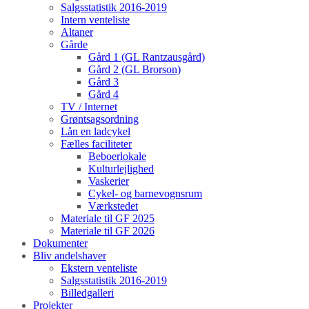
Salgsstatistik 2016-2019
Intern venteliste
Altaner
Gårde
Gård 1 (GL Rantzausgård)
Gård 2 (GL Brorson)
Gård 3
Gård 4
TV / Internet
Grøntsagsordning
Lån en ladcykel
Fælles faciliteter
Beboerlokale
Kulturlejlighed
Vaskerier
Cykel- og barnevognsrum
Værkstedet
Materiale til GF 2025
Materiale til GF 2026
Dokumenter
Bliv andelshaver
Ekstern venteliste
Salgsstatistik 2016-2019
Billedgalleri
Projekter