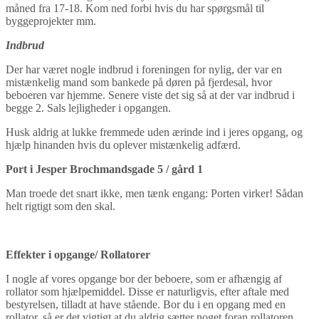
måned fra 17-18. Kom ned forbi hvis du har spørgsmål til
byggeprojekter mm.
Indbrud
Der har været nogle indbrud i foreningen for nylig, der var en
mistænkelig mand som bankede på døren på fjerdesal, hvor
beboeren var hjemme. Senere viste det sig så at der var indbrud i
begge 2. Sals lejligheder i opgangen.
Husk aldrig at lukke fremmede uden ærinde ind i jeres opgang, og
hjælp hinanden hvis du oplever mistænkelig adfærd.
Port i Jesper Brochmandsgade 5 / gård 1
Man troede det snart ikke, men tænk engang: Porten virker! Sådan
helt rigtigt som den skal.
Effekter i opgange/ Rollatorer
I nogle af vores opgange bor der beboere, som er afhængig af
rollator som hjælpemiddel. Disse er naturligvis, efter aftale med
bestyrelsen, tilladt at have stående. Bor du i en opgang med en
rollator, så er det vigtigt at du aldrig sætter noget foran rollatoren,