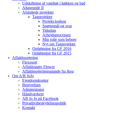
Udskiftning af vandrør i køkken og bad
Altanrunde II
Afsluttede projekter
Tagprojektet
Projekt-logbog
Spørgsmål og svar
Tidsplan
Arbejdsprocessen
Min rolle som beboer
Nyt om Tagprojektet
Opfølgning fra GF 2016
Opfølgning fra GF 2015
Affaldssortering
Flexosort
Affaldsstativ Flower
Affaldssorteringsspande fra Ikea
Om A/B JoJo
Ejendomskontor
Bestyrelsen
Administrator
Håndværkere
AB Jo Jo på Facebook
Privatlivsbeskyttelsespolitik
Kontakt