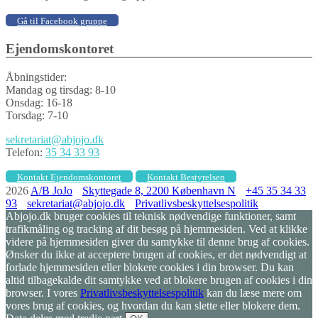
Gå til Facebook gruppe
Ejendomskontoret
Åbningstider:
Mandag og tirsdag: 8-10
Onsdag: 16-18
Torsdag: 7-10
sekretariat@abjojo.dk
Telefon:
35 34 33 93
Kontakt Ejendomskontoret
Kontakt Bestyrelsen
2026
A/B JoJo
Skyttegade 8, 2200 København N
+45 35 34 33
93
sekretariat@abjojo.dk
Privatlivsbeskyttelsespolitik
Abjojo.dk bruger cookies til teknisk nødvendige funktioner, samt
trafikmåling og tracking af dit besøg på hjemmesiden. Ved at klikke
videre på hjemmesiden giver du samtykke til denne brug af cookies.
Ønsker du ikke at acceptere brugen af cookies, er det nødvendigt at
forlade hjemmesiden eller blokere cookies i din browser. Du kan
altid tilbagekalde dit samtykke ved at blokere brugen af cookies i din
browser. I vores
Privatlivsbeskyttelsespolitik
kan du læse mere om
vores brug af cookies, og hvordan du kan slette eller blokere dem.