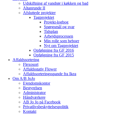
Udskiftning af vandrør i køkken og bad
Altanrunde II
Afsluttede projekter
Tagprojektet
Projekt-logbog
Spørgsmål og svar
Tidsplan
Arbejdsprocessen
Min rolle som beboer
Nyt om Tagprojektet
Opfølgning fra GF 2016
Opfølgning fra GF 2015
Affaldssortering
Flexosort
Affaldsstativ Flower
Affaldssorteringsspande fra Ikea
Om A/B JoJo
Ejendomskontor
Bestyrelsen
Administrator
Håndværkere
AB Jo Jo på Facebook
Privatlivsbeskyttelsespolitik
Kontakt