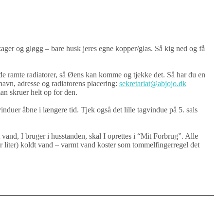
ager og gløgg – bare husk jeres egne kopper/glas. Så kig ned og få
til de ramte radiatorer, så Øens kan komme og tjekke det. Så har du en
navn, adresse og radiatorens placering:
sekretariat@abjojo.dk
an skruer helt op for den.
duer åbne i længere tid. Tjek også det lille tagvindue på 5. sals
t vand, I bruger i husstanden, skal I oprettes i “Mit Forbrug”. Alle
pr liter) koldt vand – varmt vand koster som tommelfingerregel det