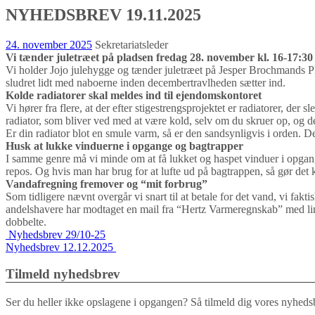
NYHEDSBREV 19.11.2025
24. november 2025
Sekretariatsleder
Vi tænder juletræet på pladsen fredag 28. november kl. 16-17:30
Vi holder Jojo julehygge og tænder juletræet på Jesper Brochmands Pl
sludret lidt med naboerne inden decembertravlheden sætter ind.
Kolde radiatorer skal meldes ind til ejendomskontoret
Vi hører fra flere, at der efter stigestrengsprojektet er radiatorer, de
radiator, som bliver ved med at være kold, selv om du skruer op, og d
Er din radiator blot en smule varm, så er den sandsynligvis i orden. D
Husk at lukke vinduerne i opgange og bagtrapper
I samme genre må vi minde om at få lukket og haspet vinduer i opgange 
repos. Og hvis man har brug for at lufte ud på bagtrappen, så gør det k
Vandafregning fremover og “mit forbrug”
Som tidligere nævnt overgår vi snart til at betale for det vand, vi fakti
andelshavere har modtaget en mail fra “Hertz Varmeregnskab” med link 
dobbelte.
Indlægs
Nyhedsbrev 29/10-25
Nyhedsbrev 12.12.2025
navigation
Tilmeld nyhedsbrev
Ser du heller ikke opslagene i opgangen? Så tilmeld dig vores nyhedsb