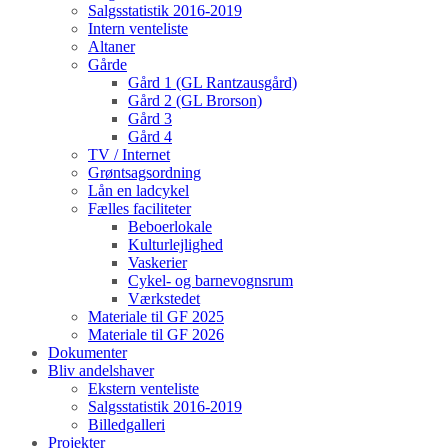
Salgsstatistik 2016-2019
Intern venteliste
Altaner
Gårde
Gård 1 (GL Rantzausgård)
Gård 2 (GL Brorson)
Gård 3
Gård 4
TV / Internet
Grøntsagsordning
Lån en ladcykel
Fælles faciliteter
Beboerlokale
Kulturlejlighed
Vaskerier
Cykel- og barnevognsrum
Værkstedet
Materiale til GF 2025
Materiale til GF 2026
Dokumenter
Bliv andelshaver
Ekstern venteliste
Salgsstatistik 2016-2019
Billedgalleri
Projekter