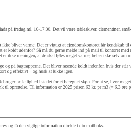
ads på fredag ml. 16-17:30. Det vil være æbleskiver, clementiner, småk
r slet ikke bliver varme. Det er vigtigt at ejendomskontoret får kendskab 
et er koldt udenfor? Så må du gerne melde ind på mail til kontoret med 
et er ikke meningen, at de skal føles meget varme, heller ikke selv om m
og på bagtrapperne. Det bliver rasende koldt indenfor, hvis der står vin
ort og effektivt – og husk at lukke igen.
sk bruger pr. lejlighed i stedet for et beregnet skøn. For at se, hvor mege
til oprettelse. Til information er 2025 prisen 63 kr. pr m3
(
= 6,3 øre 
rev og få den vigtige information direkte i din mailboks.