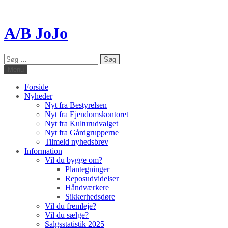
A/B JoJo
Søg
efter:
Menu
Forside
Nyheder
Nyt fra Bestyrelsen
Nyt fra Ejendomskontoret
Nyt fra Kulturudvalget
Nyt fra Gårdgrupperne
Tilmeld nyhedsbrev
Information
Vil du bygge om?
Plantegninger
Reposudvidelser
Håndværkere
Sikkerhedsdøre
Vil du fremleje?
Vil du sælge?
Salgsstatistik 2025