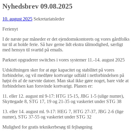
Nyhedsbrev 09.08.2025
10. august 2025
Sekretariatsleder
Ferienyt
I de næste par måneder er det ejendomskontorets og vores gårdfolks
tur til at holde ferie. Så hav gerne lidt ekstra tålmodighed, særligt
med hensyn til svartid på emails.
Parknet opgraderer switches i vores systemer 11.-14. august 2025
Udskiftningen sker for at øge kapacitet og stabilitet på vores
forbindelse, og vil medføre kortvarige udfald i netforbindelsen på
højst én af de nævnte datoer. Man skal ikke gøre noget, bare vide at
forbindelsen kan forsvinde kortvarigt. Planen er:
11. eller 12. august ml 9-17: HTG 15-15, JBG 1-5 (ulige numre),
Skyttegade 8, STG 17, 19 og 21-35 og vaskeriet under STG 38
13. eller 14. august ml. 9-17: HEG 7, HTG 27-37, JBG 2-6 (lige
numre), STG 37-55 og vaskeriet under STG 32
Mulighed for gratis teknikerbesøg til fejlsøgning