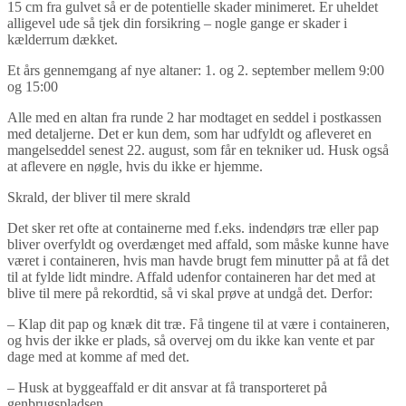
15 cm fra gulvet så er de potentielle skader minimeret. Er uheldet
alligevel ude så tjek din forsikring – nogle gange er skader i
kælderrum dækket.
Et års gennemgang af nye altaner: 1. og 2. september mellem 9:00
og 15:00
Alle med en altan fra runde 2 har modtaget en seddel i postkassen
med detaljerne. Det er kun dem, som har udfyldt og afleveret en
mangelseddel senest 22. august, som får en tekniker ud. Husk også
at aflevere en nøgle, hvis du ikke er hjemme.
Skrald, der bliver til mere skrald
Det sker ret ofte at containerne med f.eks. indendørs træ eller pap
bliver overfyldt og overdænget med affald, som måske kunne have
været i containeren, hvis man havde brugt fem minutter på at få det
til at fylde lidt mindre. Affald udenfor containeren har det med at
blive til mere på rekordtid, så vi skal prøve at undgå det. Derfor:
– Klap dit pap og knæk dit træ. Få tingene til at være i containeren,
og hvis der ikke er plads, så overvej om du ikke kan vente et par
dage med at komme af med det.
– Husk at byggeaffald er dit ansvar at få transporteret på
genbrugspladsen.