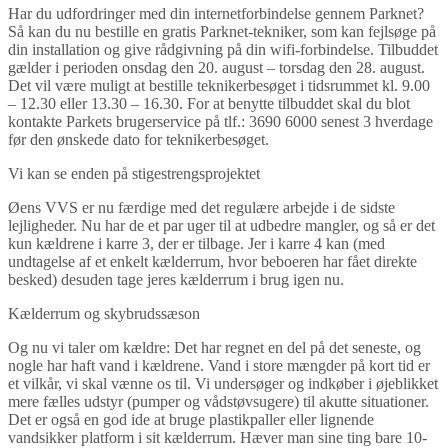
Har du udfordringer med din internetforbindelse gennem Parknet?
Så kan du nu bestille en gratis Parknet-tekniker, som kan fejlsøge på
din installation og give rådgivning på din wifi-forbindelse. Tilbuddet
gælder i perioden onsdag den 20. august – torsdag den 28. august.
Det vil være muligt at bestille teknikerbesøget i tidsrummet kl. 9.00
– 12.30 eller 13.30 – 16.30. For at benytte tilbuddet skal du blot
kontakte Parkets brugerservice på tlf.: 3690 6000 senest 3 hverdage
før den ønskede dato for teknikerbesøget.
Vi kan se enden på stigestrengsprojektet
Øens VVS er nu færdige med det regulære arbejde i de sidste
lejligheder. Nu har de et par uger til at udbedre mangler, og så er det
kun kældrene i karre 3, der er tilbage. Jer i karre 4 kan (med
undtagelse af et enkelt kælderrum, hvor beboeren har fået direkte
besked) desuden tage jeres kælderrum i brug igen nu.
Kælderrum og skybrudssæson
Og nu vi taler om kældre: Det har regnet en del på det seneste, og
nogle har haft vand i kældrene. Vand i store mængder på kort tid er
et vilkår, vi skal vænne os til. Vi undersøger og indkøber i øjeblikket
mere fælles udstyr (pumper og vådstøvsugere) til akutte situationer.
Det er også en god ide at bruge plastikpaller eller lignende
vandsikker platform i sit kælderrum. Hæver man sine ting bare 10-