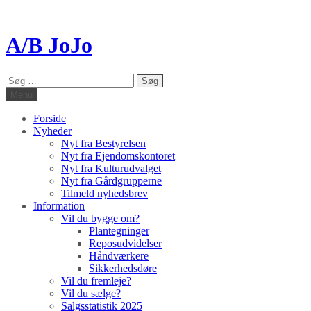
A/B JoJo
Søg
efter:
Menu
Forside
Nyheder
Nyt fra Bestyrelsen
Nyt fra Ejendomskontoret
Nyt fra Kulturudvalget
Nyt fra Gårdgrupperne
Tilmeld nyhedsbrev
Information
Vil du bygge om?
Plantegninger
Reposudvidelser
Håndværkere
Sikkerhedsdøre
Vil du fremleje?
Vil du sælge?
Salgsstatistik 2025