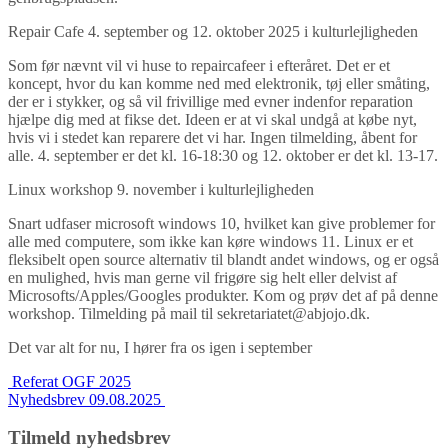
Repair Cafe 4. september og 12. oktober 2025 i kulturlejligheden
Som før nævnt vil vi huse to repaircafeer i efteråret. Det er et
koncept, hvor du kan komme ned med elektronik, tøj eller småting,
der er i stykker, og så vil frivillige med evner indenfor reparation
hjælpe dig med at fikse det. Ideen er at vi skal undgå at købe nyt,
hvis vi i stedet kan reparere det vi har. Ingen tilmelding, åbent for
alle. 4. september er det kl. 16-18:30 og 12. oktober er det kl. 13-17.
Linux workshop 9. november i kulturlejligheden
Snart udfaser microsoft windows 10, hvilket kan give problemer for
alle med computere, som ikke kan køre windows 11. Linux er et
fleksibelt open source alternativ til blandt andet windows, og er også
en mulighed, hvis man gerne vil frigøre sig helt eller delvist af
Microsofts/Apples/Googles produkter. Kom og prøv det af på denne
workshop. Tilmelding på mail til sekretariatet@abjojo.dk.
Det var alt for nu, I hører fra os igen i september
Indlægs
Referat OGF 2025
Nyhedsbrev 09.08.2025
navigation
Tilmeld nyhedsbrev