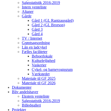
Salgsstatistik 2016-2019
Intern venteliste
Altaner
Gårde
Gård 1 (GL Rantzausgård)
Gård 2 (GL Brorson)
Gård 3
Gård 4
TV / Internet
Grøntsagsordning
Lån en ladcykel
Fælles faciliteter
Beboerlokale
Kulturlejlighed
Vaskerier
Cykel- og barnevognsrum
Værkstedet
Materiale til GF 2025
Materiale til GF 2026
Dokumenter
Bliv andelshaver
Ekstern venteliste
Salgsstatistik 2016-2019
Billedgalleri
Projekter