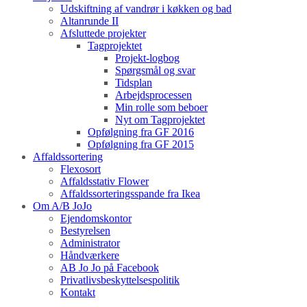
Udskiftning af vandrør i køkken og bad
Altanrunde II
Afsluttede projekter
Tagprojektet
Projekt-logbog
Spørgsmål og svar
Tidsplan
Arbejdsprocessen
Min rolle som beboer
Nyt om Tagprojektet
Opfølgning fra GF 2016
Opfølgning fra GF 2015
Affaldssortering
Flexosort
Affaldsstativ Flower
Affaldssorteringsspande fra Ikea
Om A/B JoJo
Ejendomskontor
Bestyrelsen
Administrator
Håndværkere
AB Jo Jo på Facebook
Privatlivsbeskyttelsespolitik
Kontakt