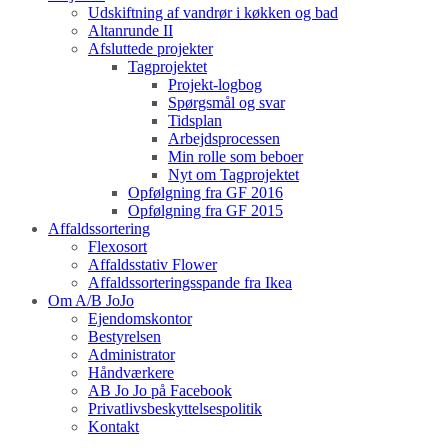
Udskiftning af vandrør i køkken og bad
Altanrunde II
Afsluttede projekter
Tagprojektet
Projekt-logbog
Spørgsmål og svar
Tidsplan
Arbejdsprocessen
Min rolle som beboer
Nyt om Tagprojektet
Opfølgning fra GF 2016
Opfølgning fra GF 2015
Affaldssortering
Flexosort
Affaldsstativ Flower
Affaldssorteringsspande fra Ikea
Om A/B JoJo
Ejendomskontor
Bestyrelsen
Administrator
Håndværkere
AB Jo Jo på Facebook
Privatlivsbeskyttelsespolitik
Kontakt