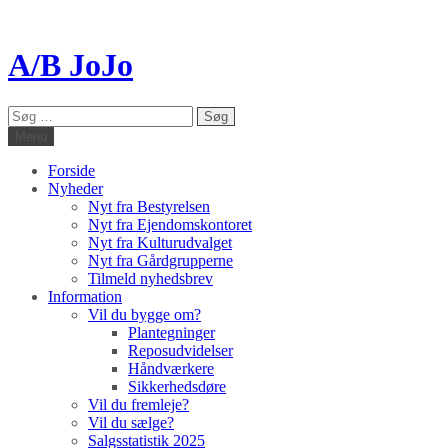
A/B JoJo
Søg
efter:
Menu
Forside
Nyheder
Nyt fra Bestyrelsen
Nyt fra Ejendomskontoret
Nyt fra Kulturudvalget
Nyt fra Gårdgrupperne
Tilmeld nyhedsbrev
Information
Vil du bygge om?
Plantegninger
Reposudvidelser
Håndværkere
Sikkerhedsdøre
Vil du fremleje?
Vil du sælge?
Salgsstatistik 2025