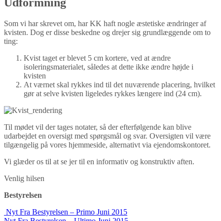
Udformning
Som vi har skrevet om, har KK haft nogle æstetiske ændringer af
kvisten. Dog er disse beskedne og drejer sig grundlæggende om to
ting:
Kvist taget er blevet 5 cm kortere, ved at ændre
isoleringsmaterialet, således at dette ikke ændre højde i
kvisten
At værnet skal rykkes ind til det nuværende placering, hvilket
gør at selve kvisten ligeledes rykkes længere ind (24 cm).
Til mødet vil der tages notater, så der efterfølgende kan blive
udarbejdet en oversigt med spørgsmål og svar. Oversigten vil være
tilgængelig på vores hjemmeside, alternativt via ejendomskontoret.
Vi glæder os til at se jer til en informativ og konstruktiv aften.
Venlig hilsen
Bestyrelsen
Indlægs
Nyt Fra Bestyrelsen – Primo Juni 2015
Nyt Fra Bestyrelsen – Ultimo Juni 2015