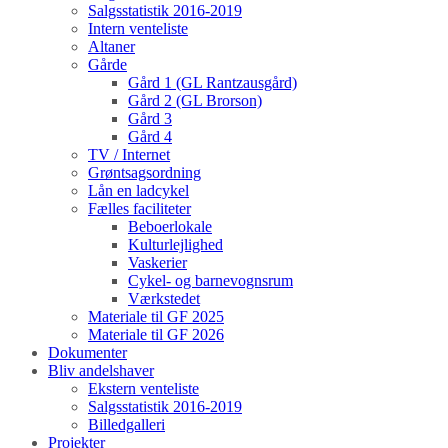
Salgsstatistik 2016-2019
Intern venteliste
Altaner
Gårde
Gård 1 (GL Rantzausgård)
Gård 2 (GL Brorson)
Gård 3
Gård 4
TV / Internet
Grøntsagsordning
Lån en ladcykel
Fælles faciliteter
Beboerlokale
Kulturlejlighed
Vaskerier
Cykel- og barnevognsrum
Værkstedet
Materiale til GF 2025
Materiale til GF 2026
Dokumenter
Bliv andelshaver
Ekstern venteliste
Salgsstatistik 2016-2019
Billedgalleri
Projekter