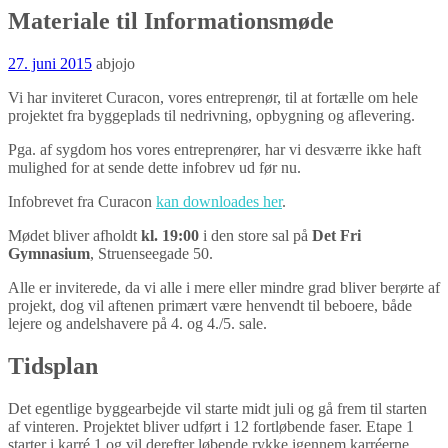
Materiale til Informationsmøde
27. juni 2015
abjojo
Vi har inviteret Curacon, vores entreprenør, til at fortælle om hele
projektet fra byggeplads til nedrivning, opbygning og aflevering.
Pga. af sygdom hos vores entreprenører, har vi desværre ikke haft
mulighed for at sende dette infobrev ud før nu.
Infobrevet fra Curacon
kan downloades her
.
Mødet bliver afholdt
kl. 19:00
i den store sal på
Det Fri
Gymnasium
, Struenseegade 50.
Alle er inviterede, da vi alle i mere eller mindre grad bliver berørte af
projekt, dog vil aftenen primært være henvendt til beboere, både
lejere og andelshavere på 4. og 4./5. sale.
Tidsplan
Det egentlige byggearbejde vil starte midt juli og gå frem til starten
af vinteren. Projektet bliver udført i 12 fortløbende faser. Etape 1
starter i karré 1 og vil derefter løbende rykke igennem karréerne.