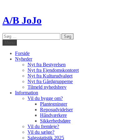
A/B JoJo
Søg
efter:
Menu
Forside
Nyheder
Nyt fra Bestyrelsen
Nyt fra Ejendomskontoret
Nyt fra Kulturudvalget
Nyt fra Gårdgrupperne
Tilmeld nyhedsbrev
Information
Vil du bygge om?
Plantegninger
Reposudvidelser
Håndværkere
Sikkerhedsdøre
Vil du fremleje?
Vil du sælge?
Salgsstatistik 2025