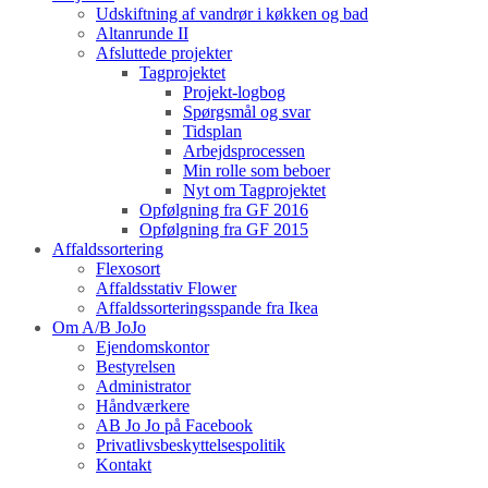
Udskiftning af vandrør i køkken og bad
Altanrunde II
Afsluttede projekter
Tagprojektet
Projekt-logbog
Spørgsmål og svar
Tidsplan
Arbejdsprocessen
Min rolle som beboer
Nyt om Tagprojektet
Opfølgning fra GF 2016
Opfølgning fra GF 2015
Affaldssortering
Flexosort
Affaldsstativ Flower
Affaldssorteringsspande fra Ikea
Om A/B JoJo
Ejendomskontor
Bestyrelsen
Administrator
Håndværkere
AB Jo Jo på Facebook
Privatlivsbeskyttelsespolitik
Kontakt