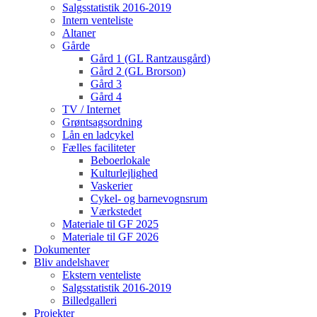
Salgsstatistik 2016-2019
Intern venteliste
Altaner
Gårde
Gård 1 (GL Rantzausgård)
Gård 2 (GL Brorson)
Gård 3
Gård 4
TV / Internet
Grøntsagsordning
Lån en ladcykel
Fælles faciliteter
Beboerlokale
Kulturlejlighed
Vaskerier
Cykel- og barnevognsrum
Værkstedet
Materiale til GF 2025
Materiale til GF 2026
Dokumenter
Bliv andelshaver
Ekstern venteliste
Salgsstatistik 2016-2019
Billedgalleri
Projekter