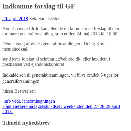
Indkomne forslag til GF
20. april 2018
Sekretariatsleder
Andelshavere i JoJo kan allerede nu komme med forslag til den
ordinære generalforsamling, som er den 24 maj 2018 kl. 18,00
Denne gang afholdes generalforsamlingen i Hellig Kors
menighedssal.
send jeres forslag til sekretariat@abjojo.dk, eller læg dem i
postkassen ved ejendomskontoret
Indkaldelsen til generalforsamlingen, vil blive omdelt 3 uger før
generalforsamlingen.
hilsen Bestyrelsen
Indlægs
info vedr. låneomlægningen
Håndværkere på taget/stilladset i weekenden den 27-28-29 april
navigation
2018
Tilmeld nyhedsbrev