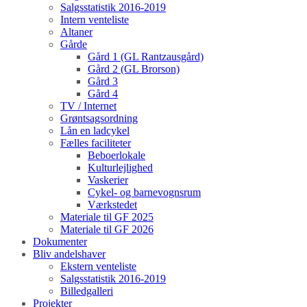
Salgsstatistik 2016-2019
Intern venteliste
Altaner
Gårde
Gård 1 (GL Rantzausgård)
Gård 2 (GL Brorson)
Gård 3
Gård 4
TV / Internet
Grøntsagsordning
Lån en ladcykel
Fælles faciliteter
Beboerlokale
Kulturlejlighed
Vaskerier
Cykel- og barnevognsrum
Værkstedet
Materiale til GF 2025
Materiale til GF 2026
Dokumenter
Bliv andelshaver
Ekstern venteliste
Salgsstatistik 2016-2019
Billedgalleri
Projekter