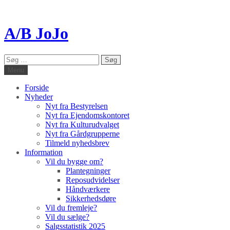
A/B JoJo
Søg
efter:
Menu
Forside
Nyheder
Nyt fra Bestyrelsen
Nyt fra Ejendomskontoret
Nyt fra Kulturudvalget
Nyt fra Gårdgrupperne
Tilmeld nyhedsbrev
Information
Vil du bygge om?
Plantegninger
Reposudvidelser
Håndværkere
Sikkerhedsdøre
Vil du fremleje?
Vil du sælge?
Salgsstatistik 2025