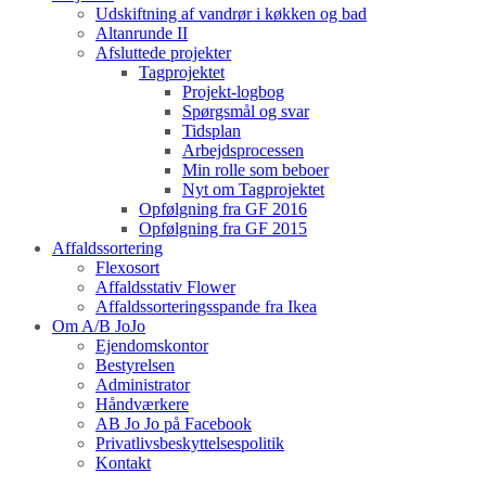
Udskiftning af vandrør i køkken og bad
Altanrunde II
Afsluttede projekter
Tagprojektet
Projekt-logbog
Spørgsmål og svar
Tidsplan
Arbejdsprocessen
Min rolle som beboer
Nyt om Tagprojektet
Opfølgning fra GF 2016
Opfølgning fra GF 2015
Affaldssortering
Flexosort
Affaldsstativ Flower
Affaldssorteringsspande fra Ikea
Om A/B JoJo
Ejendomskontor
Bestyrelsen
Administrator
Håndværkere
AB Jo Jo på Facebook
Privatlivsbeskyttelsespolitik
Kontakt