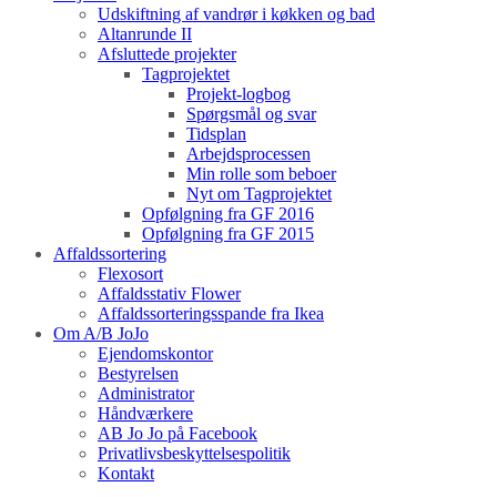
Udskiftning af vandrør i køkken og bad
Altanrunde II
Afsluttede projekter
Tagprojektet
Projekt-logbog
Spørgsmål og svar
Tidsplan
Arbejdsprocessen
Min rolle som beboer
Nyt om Tagprojektet
Opfølgning fra GF 2016
Opfølgning fra GF 2015
Affaldssortering
Flexosort
Affaldsstativ Flower
Affaldssorteringsspande fra Ikea
Om A/B JoJo
Ejendomskontor
Bestyrelsen
Administrator
Håndværkere
AB Jo Jo på Facebook
Privatlivsbeskyttelsespolitik
Kontakt