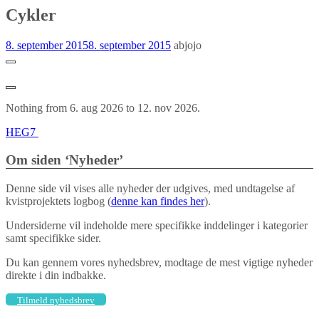
Cykler
8. september 2015
8. september 2015
abjojo
Nothing from 6. aug 2026 to 12. nov 2026.
Indlægs
HEG7
navigation
Om siden ‘Nyheder’
Denne side vil vises alle nyheder der udgives, med undtagelse af
kvistprojektets logbog (
denne kan findes her
).
Undersiderne vil indeholde mere specifikke inddelinger i kategorier
samt specifikke sider.
Du kan gennem vores nyhedsbrev, modtage de mest vigtige nyheder
direkte i din indbakke.
Tilmeld nyhedsbrev