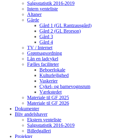
Salgsstatistik 2016-2019
Intern venteliste
Altaner
Gårde
Gård 1 (GL Rantzausgård)
Gård 2 (GL Brorson)
Gård 3
Gård 4
TV / Internet
Grøntsagsordning
Lån en ladcykel
Fælles faciliteter
Beboerlokale
Kulturlejlighed
Vaskerier
Cykel- og barnevognsrum
Værkstedet
Materiale til GF 2025
Materiale til GF 2026
Dokumenter
Bliv andelshaver
Ekstern venteliste
Salgsstatistik 2016-2019
Billedgalleri
Projekter