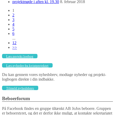
projektmøde i aften kl. 19.30
8. februar 2018
1
2
3
4
5
6
...
12
>>
Læs projekt logbog
Læs nyheder fra kvistprojektet
Du kan gennem vores nyhedsbrev, modtage nyheder og projekt-
logbogen direkte i din indbakke.
Tilmeld nyhedsbrev
Beboerforum
På Facebook findes en gruppe tiltænkt AB JoJos beboere. Gruppen
er beboerstyret, og det er derfor ikke muligt, at kontakte sekretariatet