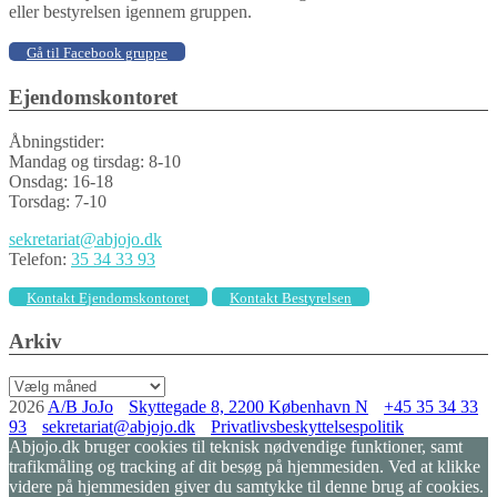
eller bestyrelsen igennem gruppen.
Gå til Facebook gruppe
Ejendomskontoret
Åbningstider:
Mandag og tirsdag: 8-10
Onsdag: 16-18
Torsdag: 7-10
sekretariat@abjojo.dk
Telefon:
35 34 33 93
Kontakt Ejendomskontoret
Kontakt Bestyrelsen
Arkiv
Arkiv
2026
A/B JoJo
Skyttegade 8, 2200 København N
+45 35 34 33
93
sekretariat@abjojo.dk
Privatlivsbeskyttelsespolitik
Abjojo.dk bruger cookies til teknisk nødvendige funktioner, samt
trafikmåling og tracking af dit besøg på hjemmesiden. Ved at klikke
videre på hjemmesiden giver du samtykke til denne brug af cookies.