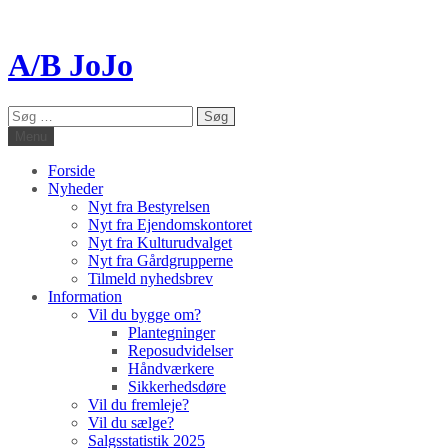
A/B JoJo
Søg
efter:
Menu
Forside
Nyheder
Nyt fra Bestyrelsen
Nyt fra Ejendomskontoret
Nyt fra Kulturudvalget
Nyt fra Gårdgrupperne
Tilmeld nyhedsbrev
Information
Vil du bygge om?
Plantegninger
Reposudvidelser
Håndværkere
Sikkerhedsdøre
Vil du fremleje?
Vil du sælge?
Salgsstatistik 2025