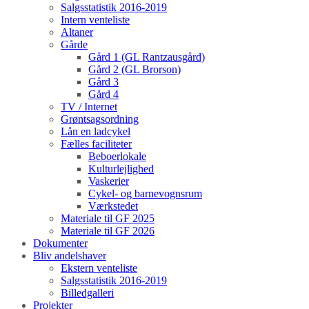
Salgsstatistik 2016-2019
Intern venteliste
Altaner
Gårde
Gård 1 (GL Rantzausgård)
Gård 2 (GL Brorson)
Gård 3
Gård 4
TV / Internet
Grøntsagsordning
Lån en ladcykel
Fælles faciliteter
Beboerlokale
Kulturlejlighed
Vaskerier
Cykel- og barnevognsrum
Værkstedet
Materiale til GF 2025
Materiale til GF 2026
Dokumenter
Bliv andelshaver
Ekstern venteliste
Salgsstatistik 2016-2019
Billedgalleri
Projekter