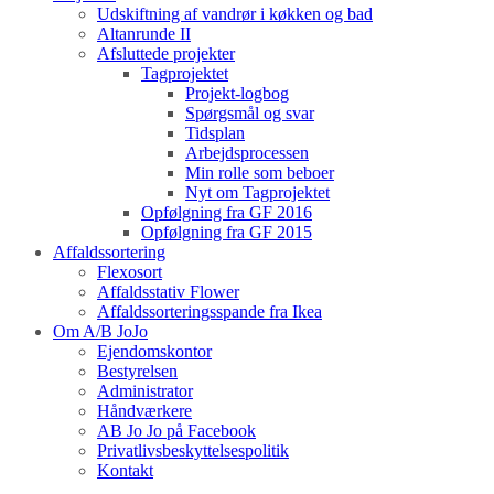
Udskiftning af vandrør i køkken og bad
Altanrunde II
Afsluttede projekter
Tagprojektet
Projekt-logbog
Spørgsmål og svar
Tidsplan
Arbejdsprocessen
Min rolle som beboer
Nyt om Tagprojektet
Opfølgning fra GF 2016
Opfølgning fra GF 2015
Affaldssortering
Flexosort
Affaldsstativ Flower
Affaldssorteringsspande fra Ikea
Om A/B JoJo
Ejendomskontor
Bestyrelsen
Administrator
Håndværkere
AB Jo Jo på Facebook
Privatlivsbeskyttelsespolitik
Kontakt