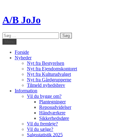
A/B JoJo
Søg
efter:
Menu
Forside
Nyheder
Nyt fra Bestyrelsen
Nyt fra Ejendomskontoret
Nyt fra Kulturudvalget
Nyt fra Gårdgrupperne
Tilmeld nyhedsbrev
Information
Vil du bygge om?
Plantegninger
Reposudvidelser
Håndværkere
Sikkerhedsdøre
Vil du fremleje?
Vil du sælge?
Salgsstatistik 2025