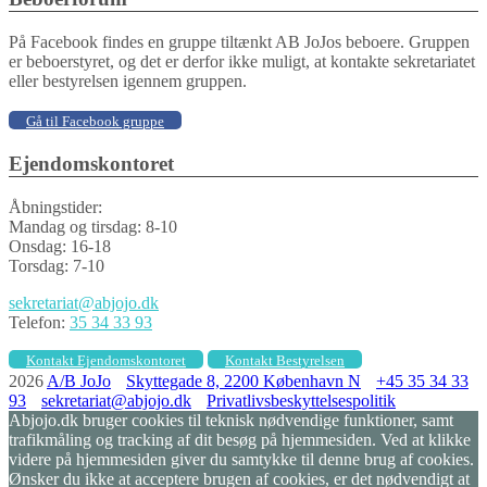
På Facebook findes en gruppe tiltænkt AB JoJos beboere. Gruppen
er beboerstyret, og det er derfor ikke muligt, at kontakte sekretariatet
eller bestyrelsen igennem gruppen.
Gå til Facebook gruppe
Ejendomskontoret
Åbningstider:
Mandag og tirsdag: 8-10
Onsdag: 16-18
Torsdag: 7-10
sekretariat@abjojo.dk
Telefon:
35 34 33 93
Kontakt Ejendomskontoret
Kontakt Bestyrelsen
2026
A/B JoJo
Skyttegade 8, 2200 København N
+45 35 34 33
93
sekretariat@abjojo.dk
Privatlivsbeskyttelsespolitik
Abjojo.dk bruger cookies til teknisk nødvendige funktioner, samt
trafikmåling og tracking af dit besøg på hjemmesiden. Ved at klikke
videre på hjemmesiden giver du samtykke til denne brug af cookies.
Ønsker du ikke at acceptere brugen af cookies, er det nødvendigt at