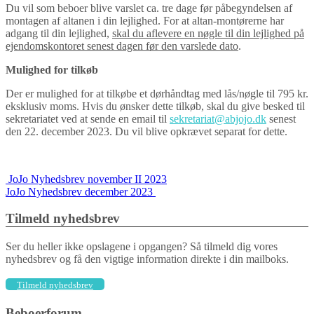
Du vil som beboer blive varslet ca. tre dage før påbegyndelsen af
montagen af altanen i din lejlighed. For at altan-montørerne har
adgang til din lejlighed,
skal du aflevere en nøgle til din lejlighed på
ejendomskontoret senest dagen før den varslede dato
.
Mulighed for tilkøb
Der er mulighed for at tilkøbe et dørhåndtag med lås/nøgle til 795 kr.
eksklusiv moms. Hvis du ønsker dette tilkøb, skal du give besked til
sekretariatet ved at sende en email til
sekretariat@abjojo.dk
senest
den 22. december 2023. Du vil blive opkrævet separat for dette.
Indlægs
JoJo Nyhedsbrev november II 2023
JoJo Nyhedsbrev december 2023
navigation
Tilmeld nyhedsbrev
Ser du heller ikke opslagene i opgangen? Så tilmeld dig vores
nyhedsbrev og få den vigtige information direkte i din mailboks.
Tilmeld nyhedsbrev
Beboerforum