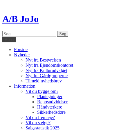
A/B JoJo
Søg
efter:
Menu
Forside
Nyheder
Nyt fra Bestyrelsen
Nyt fra Ejendomskontoret
Nyt fra Kulturudvalget
Nyt fra Gårdgrupperne
Tilmeld nyhedsbrev
Information
Vil du bygge om?
Plantegninger
Reposudvidelser
Håndværkere
Sikkerhedsdøre
Vil du fremleje?
Vil du sælge?
Salgsstatistik 2025