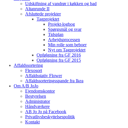
Udskiftning af vandrør i køkken og bad
Altanrunde II
Afsluttede projekter
Tagprojektet
Projekt-logbog
Spørgsmål og svar
Tidsplan
Arbejdsprocessen
Min rolle som beboer
Nyt om Tagprojektet
Opfølgning fra GF 2016
Opfølgning fra GF 2015
Affaldssortering
Flexosort
Affaldsstativ Flower
Affaldssorteringsspande fra Ikea
Om A/B JoJo
Ejendomskontor
Bestyrelsen
Administrator
Håndværkere
AB Jo Jo på Facebook
Privatlivsbeskyttelsespolitik
Kontakt