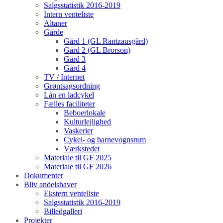
Salgsstatistik 2016-2019
Intern venteliste
Altaner
Gårde
Gård 1 (GL Rantzausgård)
Gård 2 (GL Brorson)
Gård 3
Gård 4
TV / Internet
Grøntsagsordning
Lån en ladcykel
Fælles faciliteter
Beboerlokale
Kulturlejlighed
Vaskerier
Cykel- og barnevognsrum
Værkstedet
Materiale til GF 2025
Materiale til GF 2026
Dokumenter
Bliv andelshaver
Ekstern venteliste
Salgsstatistik 2016-2019
Billedgalleri
Projekter