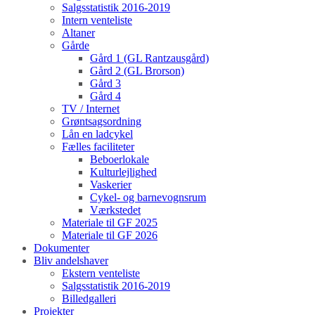
Salgsstatistik 2016-2019
Intern venteliste
Altaner
Gårde
Gård 1 (GL Rantzausgård)
Gård 2 (GL Brorson)
Gård 3
Gård 4
TV / Internet
Grøntsagsordning
Lån en ladcykel
Fælles faciliteter
Beboerlokale
Kulturlejlighed
Vaskerier
Cykel- og barnevognsrum
Værkstedet
Materiale til GF 2025
Materiale til GF 2026
Dokumenter
Bliv andelshaver
Ekstern venteliste
Salgsstatistik 2016-2019
Billedgalleri
Projekter