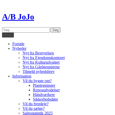
A/B JoJo
Søg
efter:
Menu
Forside
Nyheder
Nyt fra Bestyrelsen
Nyt fra Ejendomskontoret
Nyt fra Kulturudvalget
Nyt fra Gårdgrupperne
Tilmeld nyhedsbrev
Information
Vil du bygge om?
Plantegninger
Reposudvidelser
Håndværkere
Sikkerhedsdøre
Vil du fremleje?
Vil du sælge?
Salgsstatistik 2025