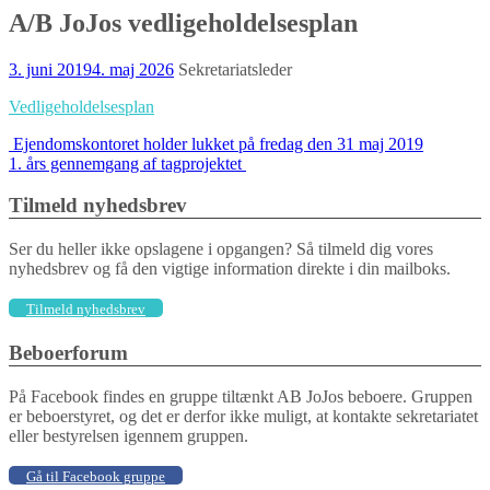
A/B JoJos vedligeholdelsesplan
3. juni 2019
4. maj 2026
Sekretariatsleder
Vedligeholdelsesplan
Indlægs
Ejendomskontoret holder lukket på fredag den 31 maj 2019
1. års gennemgang af tagprojektet
navigation
Tilmeld nyhedsbrev
Ser du heller ikke opslagene i opgangen? Så tilmeld dig vores
nyhedsbrev og få den vigtige information direkte i din mailboks.
Tilmeld nyhedsbrev
Beboerforum
På Facebook findes en gruppe tiltænkt AB JoJos beboere. Gruppen
er beboerstyret, og det er derfor ikke muligt, at kontakte sekretariatet
eller bestyrelsen igennem gruppen.
Gå til Facebook gruppe