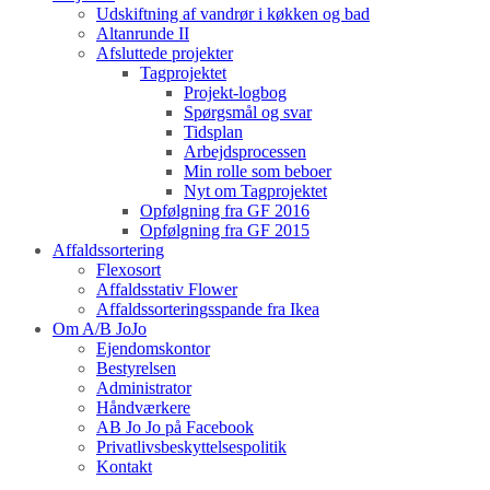
Udskiftning af vandrør i køkken og bad
Altanrunde II
Afsluttede projekter
Tagprojektet
Projekt-logbog
Spørgsmål og svar
Tidsplan
Arbejdsprocessen
Min rolle som beboer
Nyt om Tagprojektet
Opfølgning fra GF 2016
Opfølgning fra GF 2015
Affaldssortering
Flexosort
Affaldsstativ Flower
Affaldssorteringsspande fra Ikea
Om A/B JoJo
Ejendomskontor
Bestyrelsen
Administrator
Håndværkere
AB Jo Jo på Facebook
Privatlivsbeskyttelsespolitik
Kontakt